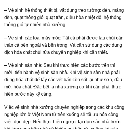
– Vệ sinh hệ thống thiết bị, vật dụng treo tường: đèn, máng
đèn, quạt thông gió, quạt trần, điều hòa nhiệt độ, hệ thống
thông gió tự nhiên nhà xưởng.
– Vệ sinh các loại máy móc: Tất cả phải được lau chùi cần
thận cả bên ngoài và bên trong. Và cần sử dụng các dung
dịch hóa chất chùi rửa chuyên nghiệp khi cần thiết.
– Vệ sinh sàn nhà: Sau khi thực hiện các bước trên thì
mới tiến hành vệ sinh sàn nhà. Khi vệ sinh sàn nhà phải
dùng hóa chất để tẩy các vết bẩn còn sót lại như sơn, dầu
mỡ, hóa chất. Đặc bệt là nhà xưởng cơ khí cần phải thực
hiện bước này kỹ càng.
Việc vệ sinh nhà xưởng chuyên nghiệp trong các khu công
nghiệp lớn ở Việt Nam từ trên xuống sẽ tối ưu hóa công
việc dọn dẹp. Nếu thực hiện ngược lại dọn sàn nhà trước
khi làm sạch trần nhà sẽ khiến bụi bẩn rớt xuống lại sàn.