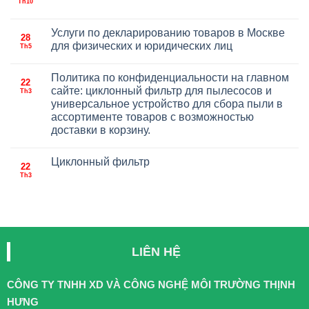
Th10
Услуги по декларированию товаров в Москве
28
для физических и юридических лиц
Th5
Политика по конфиденциальности на главном
22
сайте: циклонный фильтр для пылесосов и
Th3
универсальное устройство для сбора пыли в
ассортименте товаров с возможностью
доставки в корзину.
Циклонный фильтр
22
Th3
LIÊN HỆ
CÔNG TY TNHH XD VÀ CÔNG NGHỆ MÔI TRƯỜNG THỊNH
HƯNG