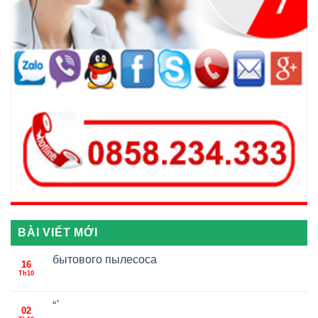
BÀI VIẾT MỚI
бытового пылесоса
16
Th10
“`
02