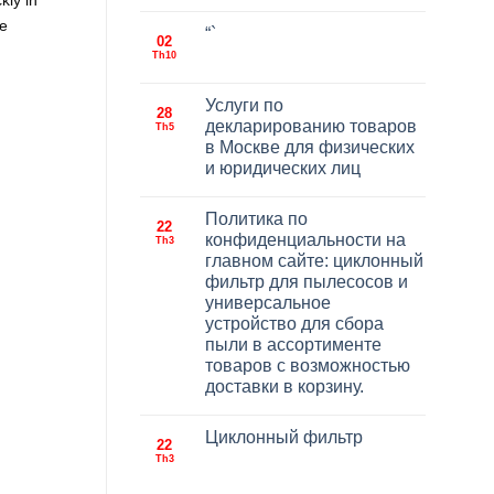
kly in
te
“`
02
Th10
Услуги по
28
декларированию товаров
Th5
в Москве для физических
и юридических лиц
Политика по
22
конфиденциальности на
Th3
главном сайте: циклонный
фильтр для пылесосов и
универсальное
устройство для сбора
пыли в ассортименте
товаров с возможностью
доставки в корзину.
Циклонный фильтр
22
Th3