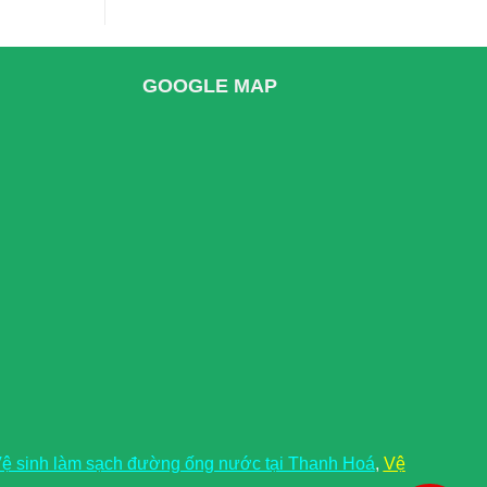
GOOGLE MAP
ệ sinh làm sạch đường ống nước tại Thanh Hoá
,
Vệ