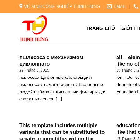
Skip
VỆ SINH CÔNG NGHIỆP THỊNH HƯNG
EMAIL
to
content
TRANG CHỦ
GIỚI T
пылесоса с механизмом
all – ele
циклонного
like no o
22 Tháng 3, 2025
18 Tháng 3, 
пылесоса Циклонные фильтры для
for – Our sc
пылесосов: важные аспекты.Все больше
Benefits of
людей выбирают циклонные фильтры для
Education In 
своих пылесосов [...]
This template includes multiple
education
variants that can be substituted to
like that 
create unique titles within the
17 Tháng 3, 