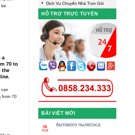
Dịch Vụ Chuyển Nhà Trọn Gói
n be
HỖ TRỢ TRỰC TUYẾN
 a
om 70 to
 the
line.
e can
g from 70
BÀI VIẾT MỚI
бытового пылесоса
16
Th10