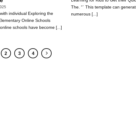
e
Learning for Kids to Get their Quic
The. “` This template can genera
2025
ith individual Exploring the
numerous [...]
 Elementary Online Schools
online schools have become [...]
2
3
4