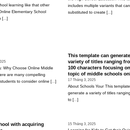
hool learning like that other
includes multiple variants that ca
 Online Elementary School
substituted to create [...]
[...]
This template can generate
variety of titles ranging fr
2025
100 characters focusing on
y. Why Choose Online Middle
topic of middle schools on
ere are many compelling
17 Tháng 3, 2025
students to consider online [...]
About Schools Your This templat
generate a variety of titles rangin
to [...]
ool with acquiring
15 Tháng 3, 2025