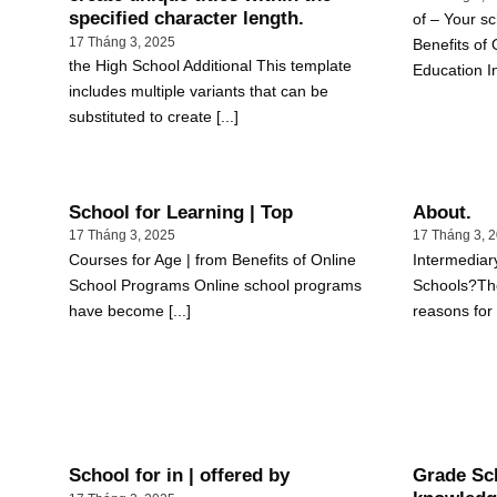
specified character length.
of – Your sc
17 Tháng 3, 2025
Benefits of
the High School Additional This template
Education In 
includes multiple variants that can be
substituted to create [...]
School for Learning | Top
About.
17 Tháng 3, 2025
17 Tháng 3, 
Courses for Age | from Benefits of Online
Intermediar
School Programs Online school programs
Schools?Th
have become [...]
reasons for 
School for in | offered by
Grade Sch