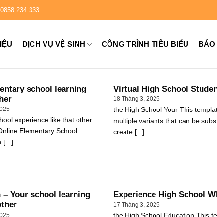
0858.234.333
HIỆU
DỊCH VỤ VỆ SINH
CÔNG TRÌNH TIÊU BIỂU
BÁO
mentary school learning
Virtual High School Stude
ther
18 Tháng 3, 2025
the High School Your This templa
2025
hool experience like that other
multiple variants that can be subst
 Online Elementary School
create [...]
[...]
 – Your school learning
Experience High School W
other
17 Tháng 3, 2025
the High School Education This t
2025