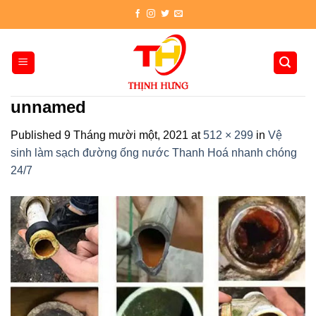
Skip
to
content
unnamed
Published
9 Tháng mười một, 2021
at
512 × 299
in
Vệ
sinh làm sạch đường ống nước Thanh Hoá nhanh chóng
24/7