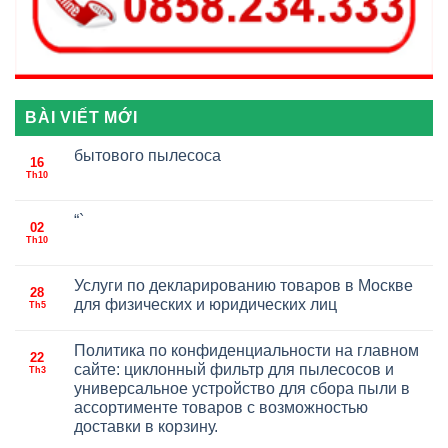
BÀI VIẾT MỚI
бытового пылесоса
16
Th10
“`
02
Th10
Услуги по декларированию товаров в Москве
28
для физических и юридических лиц
Th5
Политика по конфиденциальности на главном
22
сайте: циклонный фильтр для пылесосов и
Th3
универсальное устройство для сбора пыли в
ассортименте товаров с возможностью
доставки в корзину.