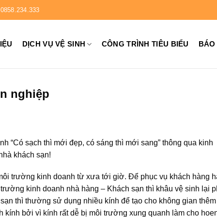
0858.234.333
HIỆU
DỊCH VỤ VỆ SINH
CÔNG TRÌNH TIÊU BIỂU
BÁO
ên nghiệp
h “Có sạch thì mới đẹp, có sáng thì mới sang” thông qua kinh
 nhà khách sạn!
môi trường kinh doanh từ xưa tới giờ. Để phục vụ khách hàng h
i trường kinh doanh nhà hàng – Khách sạn thì khâu vệ sinh lại 
h sạn thì thường sử dụng nhiều kính để tạo cho không gian thê
inh kính bởi vì kính rất dễ bị môi trường xung quanh làm cho hoe