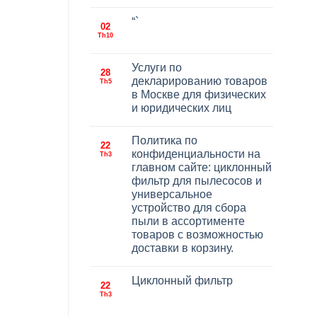
“`
02
Th10
Услуги по
28
декларированию товаров
Th5
в Москве для физических
и юридических лиц
Политика по
22
конфиденциальности на
Th3
главном сайте: циклонный
фильтр для пылесосов и
универсальное
устройство для сбора
пыли в ассортименте
товаров с возможностью
доставки в корзину.
Циклонный фильтр
22
Th3