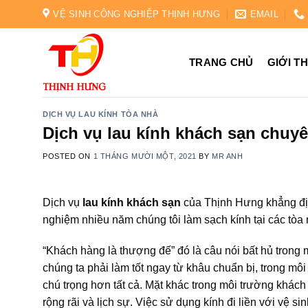
Skip
VỆ SINH CÔNG NGHIỆP THỊNH HƯNG
EMAIL
to
content
TRANG CHỦ
GIỚI T
DỊCH VỤ LAU KÍNH TÒA NHÀ
Dịch vụ lau kính khách sạn chuy
POSTED ON
1 THÁNG MƯỜI MỘT, 2021
BY
MR ANH
Dịch vụ
lau kính khách sạn
của Thịnh Hưng khẳng địn
nghiệm nhiều năm chúng tôi làm sạch kính tại các tòa
“Khách hàng là thượng đế” đó là câu nói bất hủ trong 
chúng ta phải làm tốt ngay từ khâu chuẩn bị, trong mô
chú trọng hơn tất cả. Mặt khác trong môi trường khác
rộng rãi và lịch sự. Việc sử dụng kính đi liền với vệ s