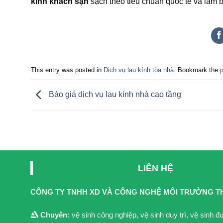
kính
khách sạn
sạch theo tiêu chuẩn quốc tế và làm b
This entry was posted in
Dịch vụ lau kính tòa nhà
. Bookmark the
Báo giá dịch vụ lau kính nhà cao tầng
LIÊN HỆ
CÔNG TY TNHH XD VÀ CÔNG NGHỆ MÔI TRƯỜNG T
Chuyên:
vệ sinh công nghiệp, vệ sinh duy trì, vệ sinh 