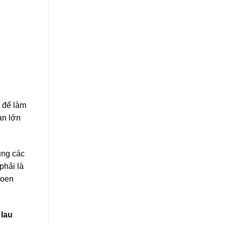
 để làm
ạn lớn
ụng các
phải là
hoen
n
lau