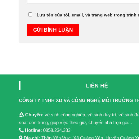
Lưu tên của tôi, email, và trang web trong trình 
LIÊN HỆ
CÔNG TY TNHH XD VÀ CÔNG NGHỆ MÔI TRƯỜNG T
Chuyên:
vệ sinh công nghiệp, vệ sinh duy trì, vệ sinh 
soát côn trùng, giúp việc theo giờ, chuyển nhà trọn gói...
Hotline:
0858.234.333
Địa chỉ:
Thôn Yên Vực, Xã Quảng Yên, Huyện Quảng X