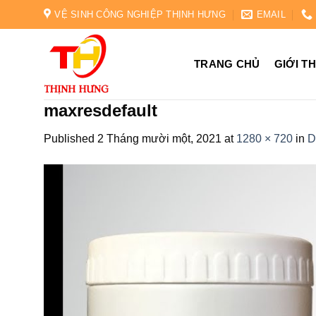
Skip
VỆ SINH CÔNG NGHIỆP THỊNH HƯNG
EMAIL
to
content
TRANG CHỦ
GIỚI T
maxresdefault
Published
2 Tháng mười một, 2021
at
1280 × 720
in
D