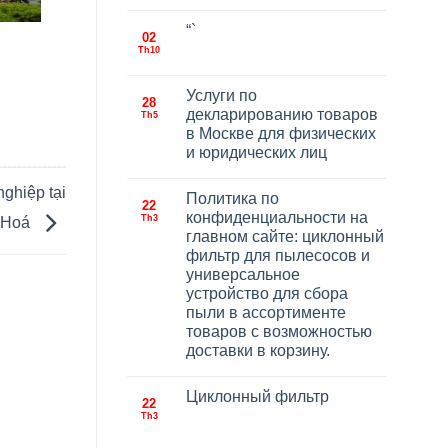
“`
02
Th10
Услуги по
28
декларированию товаров
Th5
в Москве для физических
и юридических лиц
ghiệp tại
Политика по
22
конфиденциальности на
Th3
 Hoá
главном сайте: циклонный
фильтр для пылесосов и
универсальное
устройство для сбора
пыли в ассортименте
товаров с возможностью
доставки в корзину.
Циклонный фильтр
22
Th3