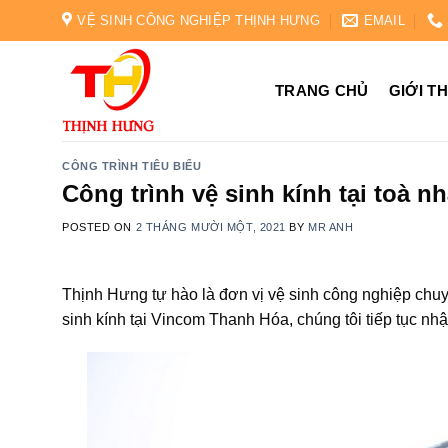
Skip
VỆ SINH CÔNG NGHIỆP THỊNH HƯNG
EMAIL
to
content
TRANG CHỦ
GIỚI T
CÔNG TRÌNH TIÊU BIỂU
Công trình vệ sinh kính tại toà 
POSTED ON
2 THÁNG MƯỜI MỘT, 2021
BY
MR ANH
Thịnh Hưng tự hào là đơn vị vệ sinh công nghiệp chuy
sinh kính tại Vincom Thanh Hóa, chúng tôi tiếp tục n