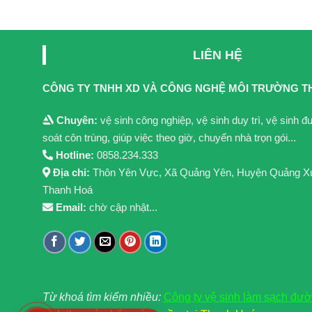
LIÊN HỆ
CÔNG TY TNHH XD VÀ CÔNG NGHỆ MÔI TRƯỜNG T
Chuyên:
vệ sinh công nghiệp, vệ sinh duy trì, vệ sinh 
soát côn trùng, giúp việc theo giờ, chuyển nhà trọn gói...
Hotline:
0858.234.333
Địa chỉ:
Thôn Yên Vực, Xã Quảng Yên, Huyện Quảng X
Thanh Hoá
Email:
chờ cập nhật...
Từ khoá tìm kiểm nhiều:
Công ty vệ sinh làm sạch đư