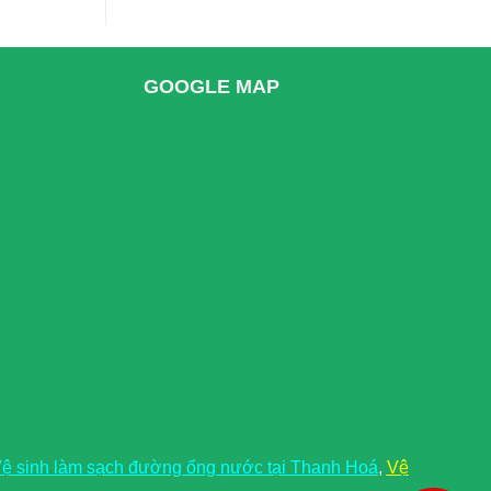
GOOGLE MAP
ệ sinh làm sạch đường ống nước tại Thanh Hoá
,
Vệ