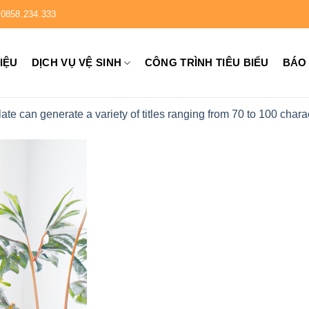
0858.234.333
HIỆU
DỊCH VỤ VỆ SINH
CÔNG TRÌNH TIÊU BIỂU
BÁO
ate can generate a variety of titles ranging from 70 to 100 chara