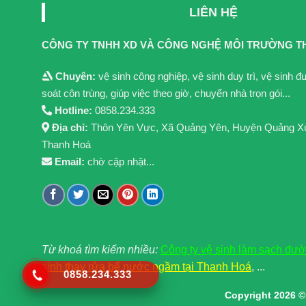
LIÊN HỆ
CÔNG TY TNHH XD VÀ CÔNG NGHỆ MÔI TRƯỜNG T
Chuyên:
vệ sinh công nghiệp, vệ sinh duy trì, vệ sinh 
soát côn trùng, giúp việc theo giờ, chuyển nhà trọn gói...
Hotline:
0858.234.333
Địa chỉ:
Thôn Yên Vực, Xã Quảng Yên, Huyện Quảng X
Thanh Hoá
Email:
chờ cập nhật...
Từ khoá tìm kiểm nhiều:
Công ty vệ sinh làm sạch đư
sinh thay rửa bể nước ngầm tại Thanh Hoá
, ...
0858.234.333
Copyright 2026 