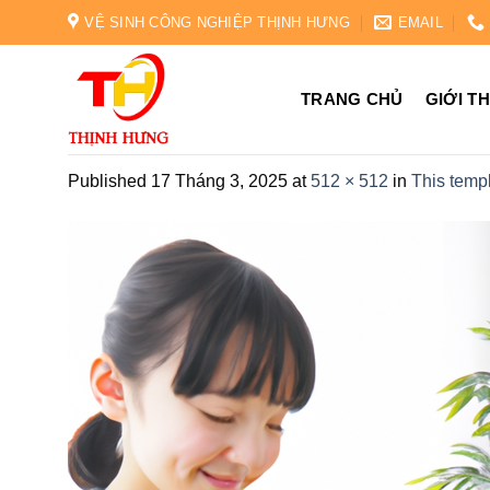
Skip
VỆ SINH CÔNG NGHIỆP THỊNH HƯNG
EMAIL
to
content
TRANG CHỦ
GIỚI T
Published
17 Tháng 3, 2025
at
512 × 512
in
This templ