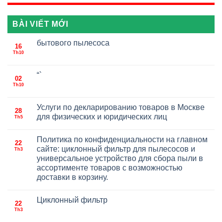
BÀI VIẾT MỚI
бытового пылесоса
16
Th10
“`
02
Th10
Услуги по декларированию товаров в Москве
28
для физических и юридических лиц
Th5
Политика по конфиденциальности на главном
22
сайте: циклонный фильтр для пылесосов и
Th3
универсальное устройство для сбора пыли в
ассортименте товаров с возможностью
доставки в корзину.
Циклонный фильтр
22
Th3