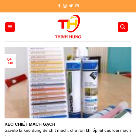
Skip
to
content
04
Th10
KEO CHIẾT MẠCH GẠCH
Saveto là keo dùng để chít mạch, chà ron khi ốp lát các loại mạch