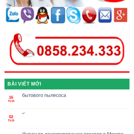
BÀI VIẾT MỚI
бытового пылесоса
16
Th10
“`
02
Th10