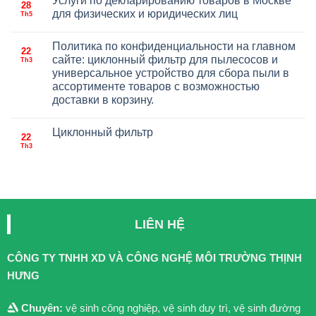
Услуги по декларированию товаров в Москве
28
для физических и юридических лиц
Th5
Политика по конфиденциальности на главном
22
сайте: циклонный фильтр для пылесосов и
Th3
универсальное устройство для сбора пыли в
ассортименте товаров с возможностью
доставки в корзину.
Циклонный фильтр
22
Th3
LIÊN HỆ
CÔNG TY TNHH XD VÀ CÔNG NGHỆ MÔI TRƯỜNG THỊNH
HƯNG
Chuyên:
vệ sinh công nghiệp, vệ sinh duy trì, vệ sinh đường