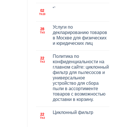
“`
02
Th10
Услуги по
28
декларированию товаров
Th5
в Москве для физических
и юридических лиц
Политика по
22
конфиденциальности на
Th3
главном сайте: циклонный
фильтр для пылесосов и
универсальное
устройство для сбора
пыли в ассортименте
товаров с возможностью
доставки в корзину.
Циклонный фильтр
22
Th3