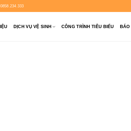
0858.234.333
HIỆU
DỊCH VỤ VỆ SINH
CÔNG TRÌNH TIÊU BIỂU
BÁO