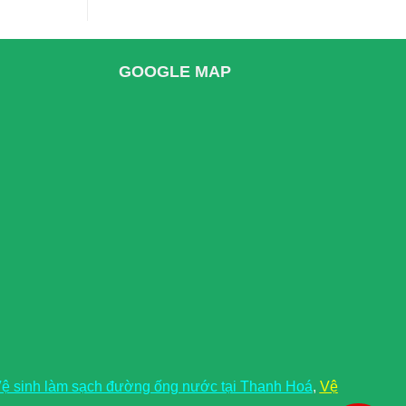
GOOGLE MAP
ệ sinh làm sạch đường ống nước tại Thanh Hoá
,
Vệ