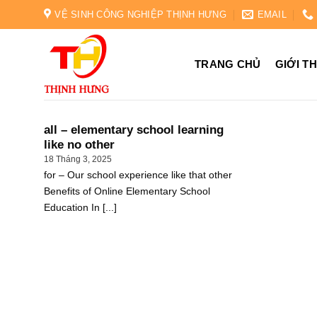
Skip
VỆ SINH CÔNG NGHIỆP THỊNH HƯNG
EMAIL
to
content
TRANG CHỦ
GIỚI T
all – elementary school learning
like no other
18 Tháng 3, 2025
for – Our school experience like that other
Benefits of Online Elementary School
Education In [...]