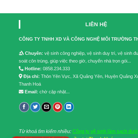
LIÊN HỆ
CÔNG TY TNHH XD VÀ CÔNG NGHỆ MÔI TRƯỜNG T
Chuyên:
vệ sinh công nghiệp, vệ sinh duy trì, vệ sinh 
soát côn trùng, giúp việc theo giờ, chuyển nhà trọn gói...
Hotline:
0858.234.333
Địa chỉ:
Thôn Yên Vực, Xã Quảng Yên, Huyện Quảng X
Thanh Hoá
Email:
chờ cập nhật...
Từ khoá tìm kiểm nhiều:
Công ty vệ sinh làm sạch đư