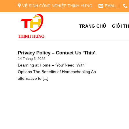
Skip
VỆ SINH CÔNG NGHIỆP THỊNH HƯNG
EMAIL
to
content
TRANG CHỦ
GIỚI T
Privacy Policy – Contact Us ‘This’.
14 Tháng 3, 2025
Learning at Home – ‘You’ Need ‘With’
Options The Benefits of Homeschooling An
alternative to [...]