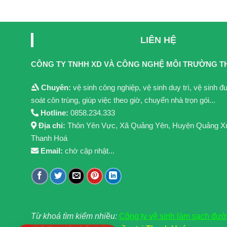
LIÊN HỆ
CÔNG TY TNHH XD VÀ CÔNG NGHỆ MÔI TRƯỜNG T
Chuyên:
vệ sinh công nghiệp, vệ sinh duy trì, vệ sinh 
soát côn trùng, giúp việc theo giờ, chuyển nhà trọn gói...
Hotline:
0858.234.333
Địa chỉ:
Thôn Yên Vực, Xã Quảng Yên, Huyện Quảng X
Thanh Hoá
Email:
chờ cập nhật...
Từ khoá tìm kiểm nhiều:
Công ty vệ sinh làm sạch đư