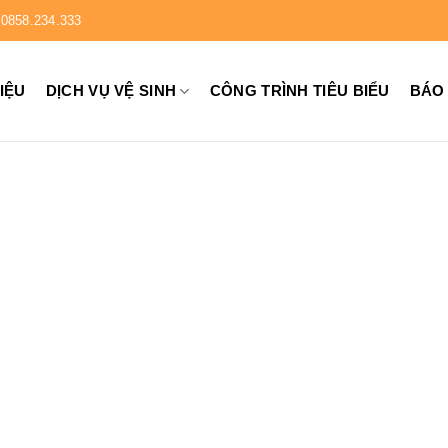
0858.234.333
HIỆU
DỊCH VỤ VỆ SINH
CÔNG TRÌNH TIÊU BIỂU
BÁO