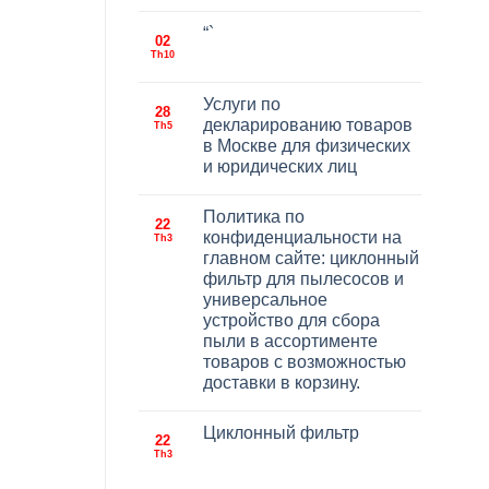
“`
02
Th10
Услуги по
28
декларированию товаров
Th5
в Москве для физических
и юридических лиц
Политика по
22
конфиденциальности на
Th3
главном сайте: циклонный
фильтр для пылесосов и
универсальное
устройство для сбора
пыли в ассортименте
товаров с возможностью
доставки в корзину.
Циклонный фильтр
22
Th3