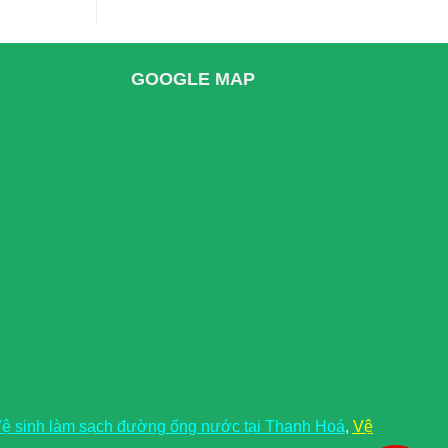
GOOGLE MAP
ệ sinh làm sạch đường ống nước tại Thanh Hoá
,
Vệ