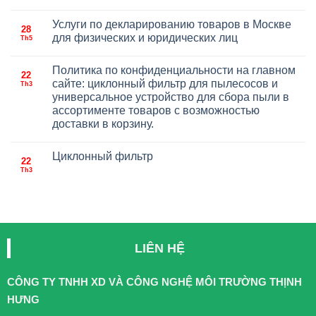
Услуги по декларированию товаров в Москве
28
для физических и юридических лиц
Th5
Политика по конфиденциальности на главном
22
сайте: циклонный фильтр для пылесосов и
Th3
универсальное устройство для сбора пыли в
ассортименте товаров с возможностью
доставки в корзину.
Циклонный фильтр
22
Th3
LIÊN HỆ
CÔNG TY TNHH XD VÀ CÔNG NGHỆ MÔI TRƯỜNG THỊNH
HƯNG