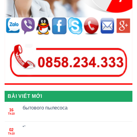
BÀI VIẾT MỚI
бытового пылесоса
16
Th10
“`
02
Th10