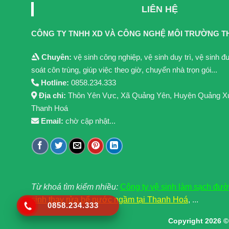
LIÊN HỆ
CÔNG TY TNHH XD VÀ CÔNG NGHỆ MÔI TRƯỜNG T
Chuyên:
vệ sinh công nghiệp, vệ sinh duy trì, vệ sinh 
soát côn trùng, giúp việc theo giờ, chuyển nhà trọn gói...
Hotline:
0858.234.333
Địa chỉ:
Thôn Yên Vực, Xã Quảng Yên, Huyện Quảng X
Thanh Hoá
Email:
chờ cập nhật...
Từ khoá tìm kiểm nhiều:
Công ty vệ sinh làm sạch đư
sinh thay rửa bể nước ngầm tại Thanh Hoá
, ...
0858.234.333
Copyright 2026 