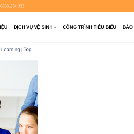
0858.234.333
HIỆU
DỊCH VỤ VỆ SINH
CÔNG TRÌNH TIÊU BIỂU
BÁO
 Learning | Top