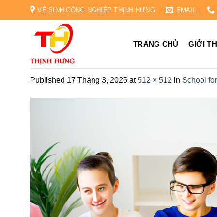
Skip
VỆ SINH CÔNG NGHIỆP THỊNH HƯNG
EMAIL
to
content
TRANG CHỦ
GIỚI T
Published
17 Tháng 3, 2025
at
512 × 512
in
School for