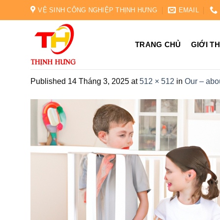
Skip
VỆ SINH CÔNG NGHIỆP THỊNH HƯNG
EMAIL
to
content
TRANG CHỦ
GIỚI T
Published
14 Tháng 3, 2025
at
512 × 512
in
Our – abo