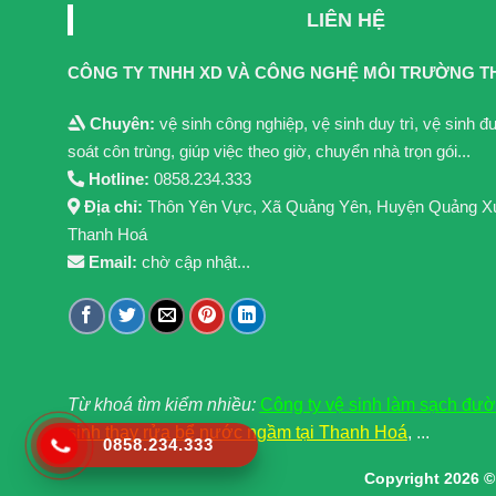
LIÊN HỆ
CÔNG TY TNHH XD VÀ CÔNG NGHỆ MÔI TRƯỜNG T
Chuyên:
vệ sinh công nghiệp, vệ sinh duy trì, vệ sinh 
soát côn trùng, giúp việc theo giờ, chuyển nhà trọn gói...
Hotline:
0858.234.333
Địa chỉ:
Thôn Yên Vực, Xã Quảng Yên, Huyện Quảng X
Thanh Hoá
Email:
chờ cập nhật...
Từ khoá tìm kiểm nhiều:
Công ty vệ sinh làm sạch đư
sinh thay rửa bể nước ngầm tại Thanh Hoá
, ...
0858.234.333
Copyright 2026 