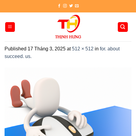
Skip
to
content
Published
17 Tháng 3, 2025
at
512 × 512
in
for. about
succeed. us.