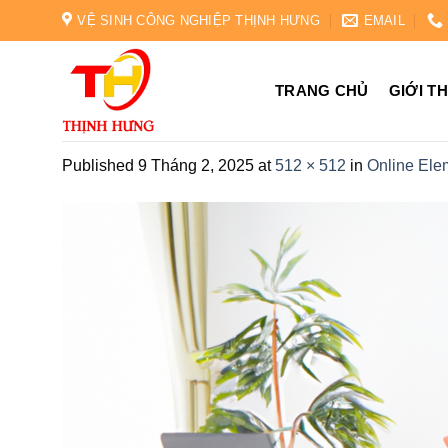
Skip
VỆ SINH CÔNG NGHIỆP THỊNH HƯNG
EMAIL
to
content
TRANG CHỦ
GIỚI T
Published
9 Tháng 2, 2025
at
512 × 512
in
Online Ele