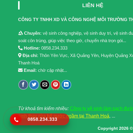
LIÊN HỆ
CÔNG TY TNHH XD VÀ CÔNG NGHỆ MÔI TRƯỜNG T
Chuyên:
vệ sinh công nghiệp, vệ sinh duy trì, vệ sinh 
soát côn trùng, giúp việc theo giờ, chuyển nhà trọn gói...
Hotline:
0858.234.333
Địa chỉ:
Thôn Yên Vực, Xã Quảng Yên, Huyện Quảng X
Thanh Hoá
Email:
chờ cập nhật...
Từ khoá tìm kiểm nhiều:
Công ty vệ sinh làm sạch đư
sinh thay rửa bể nước ngầm tại Thanh Hoá
, ...
0858.234.333
Copyright 2026 