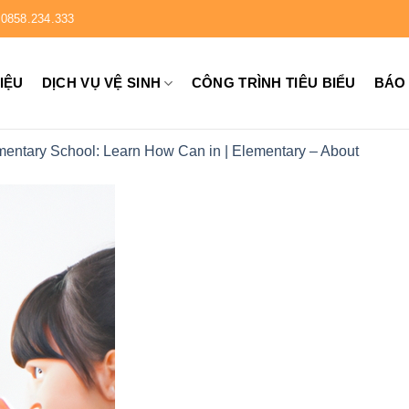
0858.234.333
HIỆU
DỊCH VỤ VỆ SINH
CÔNG TRÌNH TIÊU BIỂU
BÁO
mentary School: Learn How Can in | Elementary – About