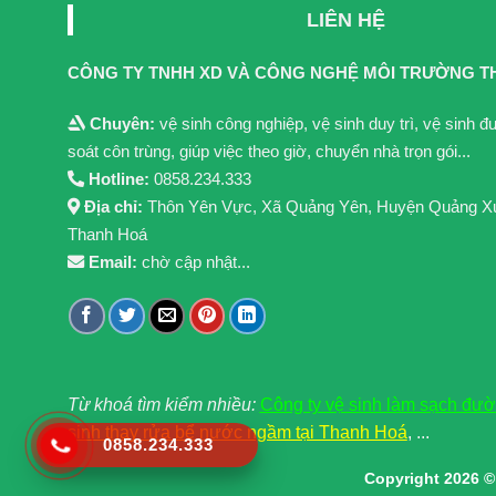
LIÊN HỆ
CÔNG TY TNHH XD VÀ CÔNG NGHỆ MÔI TRƯỜNG T
Chuyên:
vệ sinh công nghiệp, vệ sinh duy trì, vệ sinh 
soát côn trùng, giúp việc theo giờ, chuyển nhà trọn gói...
Hotline:
0858.234.333
Địa chỉ:
Thôn Yên Vực, Xã Quảng Yên, Huyện Quảng X
Thanh Hoá
Email:
chờ cập nhật...
Từ khoá tìm kiểm nhiều:
Công ty vệ sinh làm sạch đư
sinh thay rửa bể nước ngầm tại Thanh Hoá
, ...
0858.234.333
Copyright 2026 