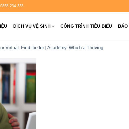
0858.234.333
HIỆU
DỊCH VỤ VỆ SINH
CÔNG TRÌNH TIÊU BIỂU
BÁO
ur Virtual: Find the for | Academy: Which a Thriving