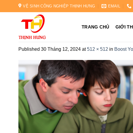
Skip
VỆ SINH CÔNG NGHIỆP THỊNH HƯNG
EMAIL
to
content
TRANG CHỦ
GIỚI T
Published
30 Tháng 12, 2024
at
512 × 512
in
Boost Yo