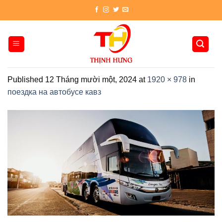
Skip
to
content
Published
12 Tháng mười một, 2024
at
1920 × 978
in
поездка на автобусе кавз