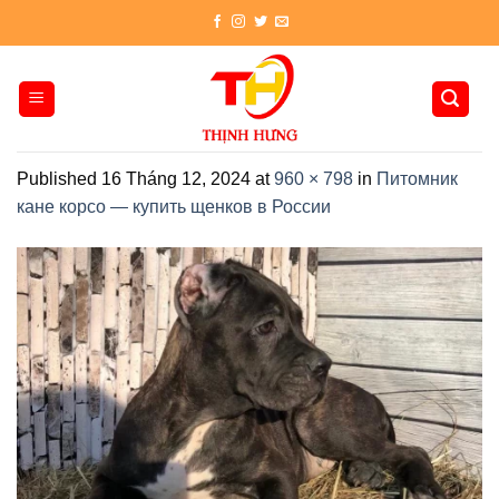
Skip
to
content
Published
16 Tháng 12, 2024
at
960 × 798
in
Питомник
кане корсо — купить щенков в России