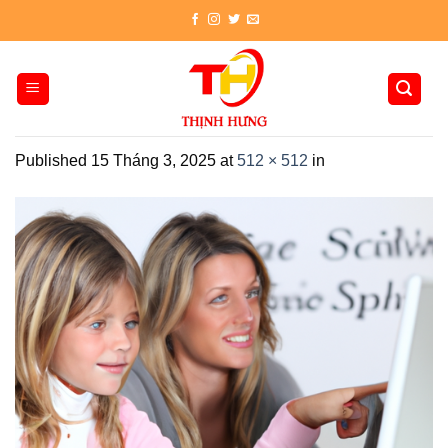
Skip
to
content
Published
15 Tháng 3, 2025
at
512 × 512
in